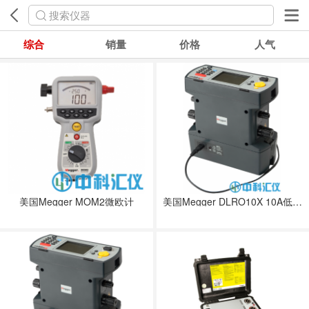
搜索仪器
综合
销量
价格
人气
美国Megger MOM2微欧计
美国Megger DLRO10X 10A低阻值欧姆表